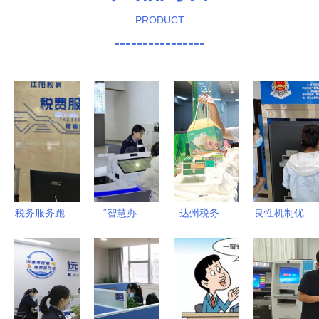
PRODUCT
----------------
税务服务跑
“智慧办
达州税务
良性机制优
出“加速度”
税”再升级
税惠再 加
化营商环境
泸州市区
助力“服务
料 粽 享过
硬核举措服
（县）税务
质效”新提
端午
务企业发展
局“税费服
升 一场财