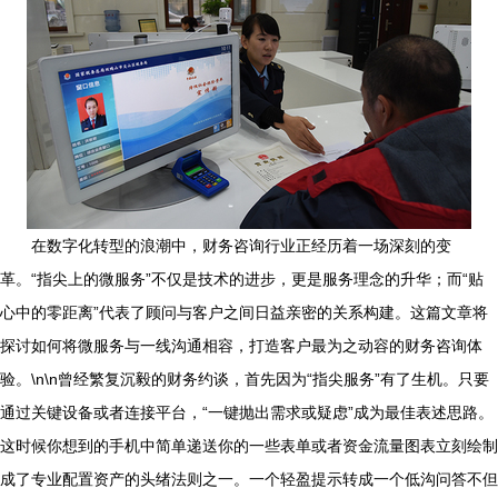
在数字化转型的浪潮中，财务咨询行业正经历着一场深刻的变
革。“指尖上的微服务”不仅是技术的进步，更是服务理念的升华；而“贴
心中的零距离”代表了顾问与客户之间日益亲密的关系构建。这篇文章将
探讨如何将微服务与一线沟通相容，打造客户最为之动容的财务咨询体
验。\n\n曾经繁复沉毅的财务约谈，首先因为“指尖服务”有了生机。只要
通过关键设备或者连接平台，“一键抛出需求或疑虑”成为最佳表述思路。
这时候你想到的手机中简单递送你的一些表单或者资金流量图表立刻绘制
成了专业配置资产的头绪法则之一。一个轻盈提示转成一个低沟问答不但