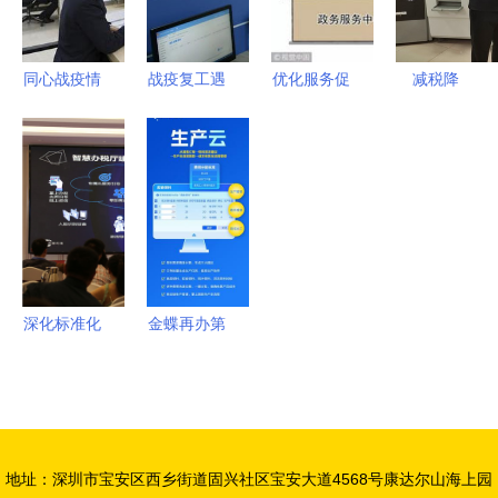
务支持中
务咨询行业
心”实现全
的深刻转型
省首个全覆
同心战疫情
战疫复工遇
优化服务促
减税降
盖以精准服
巾帼勇担当
难题 别
发展 市政
费“及时雨”
务为企业发
——记巾帼
急，税务人
务大厅将推
税务服务助
展赋能
文明岗东营
给你暖心支
行“一窗式
企“加速跑”
区税务局第
持
服务”改革
青岛 税惠
一税务分局
创新——聚
民生点亮发
（办税服务
焦财务咨询
展新希望
厅）抗疫服
便民升级
深化标准化
金蝶再办第
务纪实
改革，构建
八届云会计
高效税务服
节 智慧财
务体系——
务与专业咨
第四届全国
询融合的战
地址：深圳市宝安区西乡街道固兴社区宝安大道4568号康达尔山海上园
政务服务发
略升级