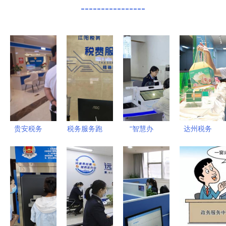
----------------
贵安税务
税务服务跑
“智慧办
达州税务
减窗口不减
出“加速度”
税”再升级
税惠再 加
服务，细致
泸州市区
助力“服务
料 粽 享过
服务暖人心
（县）税务
质效”新提
端午
局“税费服
升 一场财
务支持中
务咨询行业
心”实现全
的深刻转型