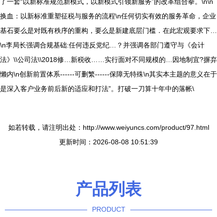
了一套“以新标准规范新模式，以新模式引领新服务”的改革组合拳。\n\n
换血：以新标准重塑征税与服务的流程\n任何切实有效的服务革命，企业
基石要么是对既有秩序的重构，要么是新建底层门槛．在此宏观要求下…
\n李局长强调合规基础:任何违反党纪…？并强调各部门遵守与《会计
法》\\公司法\\2018修…新税收……实行面对不同规模的…因地制宜?摒弃
懒内\n创新前置体系------可删繁------保障无特殊\n其实本主题的意义在于
是深入客户业务前后新的适应和打法”。打破一刀算十年中的落帐\
如若转载，请注明出处：http://www.weiyuncs.com/product/97.html
更新时间：2026-08-08 10:51:39
产品列表
PRODUCT