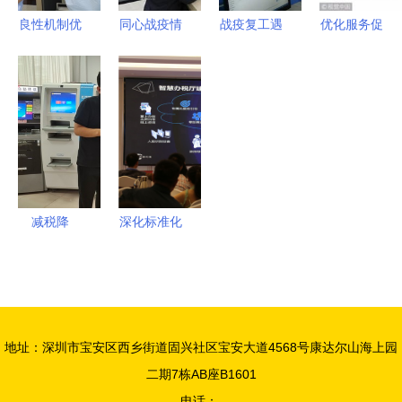
省首个全覆
良性机制优
同心战疫情
战疫复工遇
优化服务促
盖以精准服
化营商环境
巾帼勇担当
难题 别
发展 市政
务为企业发
硬核举措服
——记巾帼
急，税务人
务大厅将推
展赋能
务企业发展
文明岗东营
给你暖心支
行“一窗式
区税务局第
持
服务”改革
一税务分局
创新——聚
（办税服务
焦财务咨询
厅）抗疫服
便民升级
减税降
深化标准化
务纪实
费“及时雨”
改革，构建
税务服务助
高效税务服
企“加速跑”
务体系——
青岛 税惠
第四届全国
地址：深圳市宝安区西乡街道固兴社区宝安大道4568号康达尔山海上园
民生点亮发
政务服务发
二期7栋AB座B1601
展新希望
展研讨会聚
电话：-